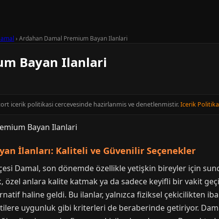
amal
›
Ardahan Damal Premium Bayan Ilanlari
m Bayan Ilanlari
ort icerik politikasi cercevesinde hazirlanmis ve denetlenmistir.
Icerik Politika
 İlanları: Kaliteli ve Güvenilir Seçenekler
lçesi Damal, son dönemde özellikle yetişkin bireyler için sun
 özel anlara kalite katmak ya da sadece keyifli bir vakit g
atif haline geldi. Bu ilanlar, yalnızca fiziksel çekicilikten i
entilere uygunluk gibi kriterleri de beraberinde getiriyor. Da