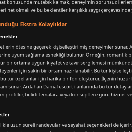
aat konusunda mutabık kalmak, deneyimin sorunsuz ilerlem
leri net olmalı ve bu beklentiler karşılıklı saygı çerçevesinde 
duğu Ekstra Kolaylıklar
çenekler
etlerin ötesine geçerek kişiselleştirilmiş deneyimler suna
klerine uyum sağlama esnekliği bulunur. Örneğin, romantik b
 tür bir ortama uygun kıyafet ve tavır sergilemesi mümkünd
yenler için sakin bir ortam hazırlanabilir. Bu tür kişiselleşt
bu tür özel anlar için harika bir fon oluşturur. İlçenin huzu
rtam sunar. Ardahan Damal escort ilanlarında bu tür detaylar
um profiller, belirli temalara veya konseptlere göre hizmet ve
tler
likle uzun süreli randevular ve seyahat seçenekleri de içeri