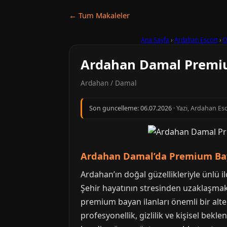
← Tum Makaleler
Ana Sayfa
›
Ardahan Escort
›
D
Ardahan Damal Premiu
Ardahan / Damal
Son guncelleme:
06.07.2026
· Yazi, Ardahan Esc
Ardahan Damal’da Premium Bayan
Ardahan’ın doğal güzellikleriyle ünlü i
Şehir hayatının stresinden uzaklaşmak,
premium bayan ilanları önemli bir altern
profesyonellik, gizlilik ve kişisel bekl