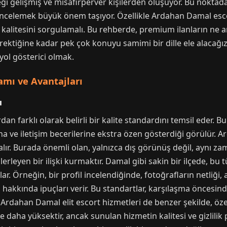
i gelişmiş ve misafirperver kişilerden oluşuyor. Bu noktada
 incelemek büyük önem taşıyor. Özellikle Ardahan Damal escor
t kalitesini sorgulamalı. Bu rehberde, premium ilanların ne 
rektiğine kadar pek çok konuyu samimi bir dille ele alacağı
yol gösterici olmak.
mı ve Avantajları
ı
an farklı olarak belirli bir kalite standardını temsil eder. B
ına ve iletişim becerilerine ekstra özen gösterdiği görülür. 
alır. Burada önemli olan, yalnızca dış görünüş değil, aynı za
ilerleyen bir ilişki kurmaktır. Damal gibi sakin bir ilçede, bu 
ar. Örneğin, bir profil incelendiğinde, fotoğrafların netliği,
eti hakkında ipuçları verir. Bu standartlar, karşılaşma öncesi
. Ardahan Damal elit escort hizmetleri de benzer şekilde, öz
e daha yüksektir, ancak sunulan hizmetin kalitesi ve gizlilik po