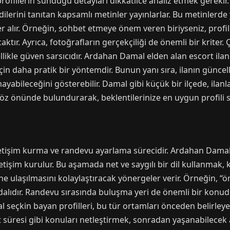
rofillerin sunduğu detayları dikkatlice analiz etmek gerekir
erini tanıtan kapsamlı metinler yayınlarlar. Bu metinlerde yaş 
 yer alır. Örneğin, sohbet etmeye önem veren biriyseniz, profi
tır. Ayrıca, fotoğrafların gerçekçiliği de önemli bir kriter. Ç
llikle güven sarsıcıdır. Ardahan Damal elden alan escort ilan
çin daha pratik bir yöntemdir. Bunun yanı sıra, ilanın günce
lmayabileceğini gösterebilir. Damal gibi küçük bir ilçede, ilanl
göz önünde bulundurarak, beklentilerinize en uygun profili se
letişim kurma ve randevu ayarlama sürecidir. Ardahan Damal
etişim kurulur. Bu aşamada net ve saygılı bir dil kullanmak, k
ine ulaşılmasını kolaylaştıracak yönergeler verir. Örneğin, “ö
alıdır. Randevu sırasında buluşma yeri de önemli bir konudu
l seçkin bayan profilleri, bu tür ortamları önceden belirley
et süresi gibi konuları netleştirmek, sonradan yaşanabilecek 