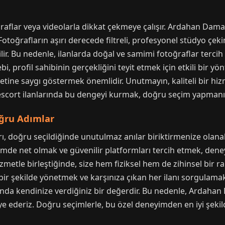
raflar veya videolarla dikkat çekmeye çalışır. Ardahan Damal
rafların aşırı derecede filtreli, profesyonel stüdyo çekimi 
lir. Bu nedenle, ilanlarda doğal ve samimi fotoğraflar terci
bi, profil sahibinin gerçekliğini teyit etmek için etkili bir y
tine saygı göstermek önemlidir. Unutmayın, kaliteli bir hiz
escort ilanlarında bu dengeyi kurmak, doğru seçim yapmanın
oğru Adımlar
 doğru seçildiğinde unutulmaz anılar biriktirmenize olanak
tişimde net olmak ve güvenilir platformları tercih etmek, dene
izmetle birleştiğinde, size hem fiziksel hem de zihinsel bir r
li bir şekilde yönetmek ve karşınıza çıkan her ilanı sorgula
nda kendinize verdiğiniz bir değerdir. Bu nedenle, Ardahan 
e ederiz. Doğru seçimlerle, bu özel deneyimden en iyi şekild