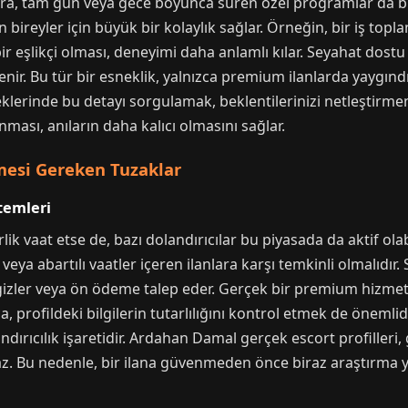
ıra, tam gün veya gece boyunca süren özel programlar da bulu
n bireyler için büyük bir kolaylık sağlar. Örneğin, bir iş top
 eşlikçi olması, deneyimi daha anlamlı kılar. Seyahat dostu
r. Bu tür bir esneklik, yalnızca premium ilanlarda yaygındır 
erinde bu detayı sorgulamak, beklentilerinizi netleştirmeni
ması, anıların daha kalıcı olmasını sağlar.
mesi Gereken Tuzaklar
ntemleri
ik vaat etse de, bazı dolandırıcılar bu piyasada da aktif ol
ı veya abartılı vaatler içeren ilanlara karşı temkinli olmalıdır.
rini gizler veya ön ödeme talep eder. Gerçek bir premium hiz
a, profildeki bilgilerin tutarlılığını kontrol etmek de önemlid
landırıcılık işaretidir. Ardahan Damal gerçek escort profilleri
maz. Bu nedenle, bir ilana güvenmeden önce biraz araştırma