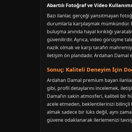
Abartılı Fotoğraf ve Video Kullanımı
Bazı ilanlar, gerçeği yansıtmayan fotoğ
durumlarla karşılaşmak mümkündür. Fotoğ
buluşma anında hayal kırıklığı yaratabi
güvenilirdir. Ayrıca, video görüşme tale
nazik olmak ve karşı tarafın mahremiye
iletişim ön plandadır. Ardahan Damal 
Sonuç: Kaliteli Deneyim İçin D
Ardahan Damal premium bayan ilanları,
gibi, profil detaylarını incelemek, ile
Damal’ın sakin atmosferi, kaliteli bir h
acele etmeden, beklentilerinizi bilinç
almak sadece bir lüks değil, aynı zama
güvene odaklanarak ilerlemenizi tavsiy