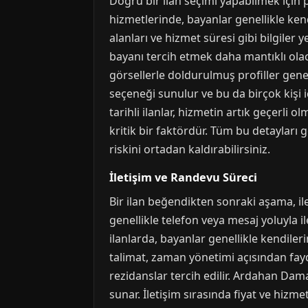
Doğru bir ilan seçimi yapabilmek için p
hizmetlerinde, bayanlar genellikle kendil
alanları ve hizmet süresi gibi bilgiler
bayanı tercih etmek daha mantıklı olacak
görsellerle doldurulmuş profiller gene
seçeneği sunulur ve bu da birçok kişi i
tarihli ilanlar, hizmetin artık geçerli o
kritik bir faktördür. Tüm bu detayları 
riskini ortadan kaldırabilirsiniz.
İletişim ve Randevu Süreci
Bir ilan beğendikten sonraki aşama, i
genellikle telefon veya mesaj yoluyla il
ilanlarda, bayanlar genellikle kendiler
talimat, zaman yönetimi açısından fayd
rezidanslar tercih edilir. Ardahan Dama
sunar. İletişim sırasında fiyat ve hizm