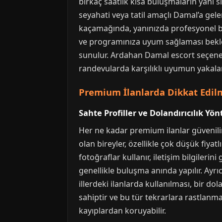
birkaç saatlik kısa buluşmaların yanı s
seyahati veya tatil amaçlı Damal’a gele
kaçamağında, yanınızda profesyonel bir
ve programınıza uyum sağlaması bekleni
sunulur. Ardahan Damal escort seçenekl
randevularda karşılıklı uyumun yakalan
Premium İlanlarda Dikkat Edil
Sahte Profiller ve Dolandırıcılık Yö
Her ne kadar premium ilanlar güvenilirl
olan bireyler, özellikle çok düşük fiyatl
fotoğraflar kullanır, iletişim bilgile
genellikle buluşma anında yapılır. Ayrıc
illerdeki ilanlarda kullanılması, bir do
sahiptir ve bu tür tekrarlara rastlan
kayıplardan koruyabilir.