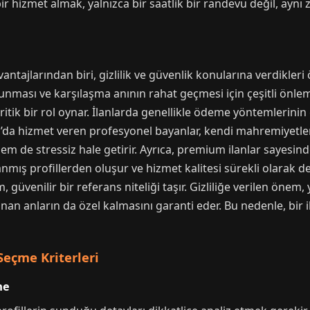
ir hizmet almak, yalnızca bir saatlik bir randevu değil, aynı
ntajlarından biri, gizlilik ve güvenlik konularına verdikle
nması ve karşılaşma anının rahat geçmesi için çeşitli önlemler
itik bir rol oynar. İlanlarda genellikle ödeme yöntemlerinin
mal’da hizmet veren profesyonel bayanlar, kendi mahremiyetler
hem de stressiz hale getirir. Ayrıca, premium ilanlar sayesind
anmış profillerden oluşur ve hizmet kalitesi sürekli olarak 
güvenilir bir referans niteliği taşır. Gizliliğe verilen önem, ya
 anların da özel kalmasını garanti eder. Bu nedenle, bir ila
eçme Kriterleri
me