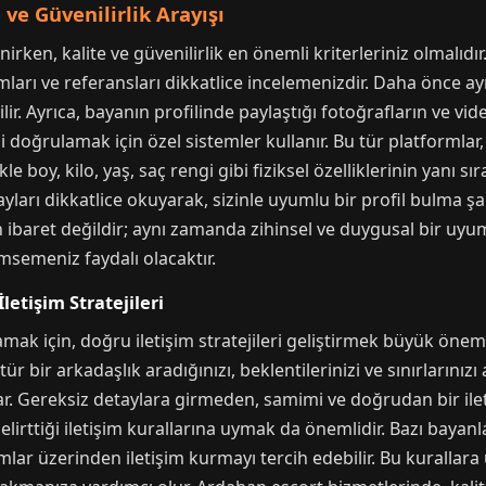
 ve Güvenilirlik Arayışı
irken, kalite ve güvenilirlik en önemli kriterleriniz olmalıd
ları ve referansları dikkatlice incelemenizdir. Daha önce a
ilir. Ayrıca, bayanın profilinde paylaştığı fotoğrafların ve 
ni doğrulamak için özel sistemler kullanır. Bu tür platformlar
e boy, kilo, yaş, saç rengi gibi fiziksel özelliklerinin yanı sıra
tayları dikkatlice okuyarak, sizinle uyumlu bir profil bulma şan
en ibaret değildir; aynı zamanda zihinsel ve duygusal bir uyum
msemeniz faydalı olacaktır.
etişim Stratejileri
 için, doğru iletişim stratejileri geliştirmek büyük önem ta
 tür bir arkadaşlık aradığınızı, beklentilerinizi ve sınırlarınız
ar. Gereksiz detaylara girmeden, samimi ve doğrudan bir ilet
lirttiği iletişim kurallarına uymak da önemlidir. Bazı bayanla
mlar üzerinden iletişim kurmayı tercih edebilir. Bu kurallara 