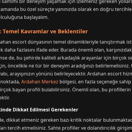
ve samimi bir deneyim yaşamak için izlemeniz gereken yollar
zamanda bu özel süreçte yanınızda olarak en doğru tercihler
lculuğuna başlayalım.
: Temel Kavramlar ve Beklentiler
ahan escort dünyasının temel dinamikleriyle tanıştırmak ist
 çok daha fazlasını ifade eder. Burada önemli olan, karşınızdak
ilinse de, bu şehirde kaliteli arkadaşlık arayanlar için birço
, öncelikle ne tür bir deneyim aradığınızı belirlemelisiniz. 
bı, arayışınızın yönünü belirleyecektir. Ardahan escort hiz
u noktada,
Ardahan Merkez
bölgesi, en fazla seçeneğe sahip 
rçok bayan profili bulabilirsiniz. Önemli olan, bu profillerin
ktir.
inde Dikkat Edilmesi Gerekenler
 dikkat etmeniz gereken bazı kritik noktalar bulunmaktadır
ı tercih etmelisiniz. Sahte profiller ve dolandırıcılık girişim