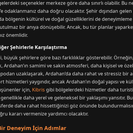
erdeki seçenekler merkeze göre daha sınırlı olabilir. Bu ne
e odaklanmanız daha doğru olacaktır. Şehir dışından gelen b
 bölgenin kültürel ve doğal güzelliklerini de deneyimleme fı
ulmaz bir anıya dönüşebilir. Ancak, bu tür planlar yaparken
z önemlidir.
er Şehirlerle Karşılaştırma
büyük şehirlere göre bazı farklılıklar gösterebilir. Örneğin
ncak, Ardahan’ın samimi ve sakin atmosferi, daha kişisel ve ö
podan uzaklaşarak, Ardahan’da daha rahat ve stressiz bir ar
rt hizmetleri yaygındır, ancak Ardahan’ın doğal yapısı ve kü
üşünenler için,
Kibris
gibi bölgelerdeki hizmetler daha turisti
 genellikle daha yerel ve geleneksel bir yaklaşımı yansıtır. B
sferde daha rahat hissettiğinizi göz önünde bulundurmalısı
u kararı vermenize yardımcı olacaktır.
ir Deneyim İçin Adımlar