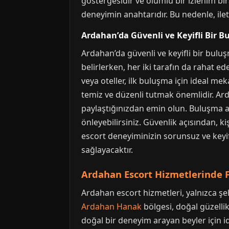
göstergesidir ve olumlu bir izlenim bıra
deneyimin anahtarıdır. Bu nedenle, il
Ardahan’da Güvenli ve Keyifli Bir 
Ardahan’da güvenli ve keyifli bir bulu
belirlerken, her iki tarafın da rahat e
veya oteller, ilk buluşma için ideal me
temiz ve düzenli tutmak önemlidir. Arda
paylaştığınızdan emin olun. Buluşma anı
önleyebilirsiniz. Güvenlik açısından, ki
escort deneyiminizin sorunsuz ve keyi
sağlayacaktır.
Ardahan Escort Hizmetlerinde Fa
Ardahan escort hizmetleri, yalnızca şeh
Ardahan Hanak
bölgesi, doğal güzellik
doğal bir deneyim arayan beyler için id