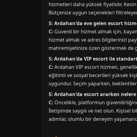
hizmetleri daha yüksek fiyatlıdır. Kes
Bütçenize uygun seçenekleri filtreleyer
S: Ardahan'da eve gelen escort hizm
C:
Güvenli bir hizmet almak için, bayan
hizmet almak ve adres bilgilerinizi pa
mahremiyetinize özen göstermek de güv
S: Ardahan'da VIP escort ile standar
C:
Ardahan VIP escort hizmeti, genellik
eğitimli ve sosyal becerileri yüksek kiş
uygundur. Seçim yaparken, beklentiler
S: Ardahan'da escort ararken nelere
C:
Öncelikle, platformun güvenilirliğine
İletişimde saygılı ve net olun. Kişisel 
adımlar, olumlu bir deneyim yaşamanız