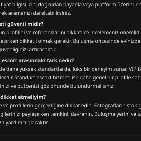
in fiyat bilgisi için, doğrudan bayanla veya platform üzerind
ek aramanızı daraltabilirsiniz.
eti güvenli midir?
ın profilini ve referanslarını dikkatlice incelemeniz önemlid
ylaşırken dikkatli olmak gerekir. Buluşma öncesinde eviniz
enliğinizi artıracaktır.
t escort arasındaki fark nedir?
le daha yüksek standartlarda, lüks bir deneyim sunar. VIP ba
ilerdir. Standart escort hizmeti ise daha genel bir profile sahi
inizi ve bütçenizi göz önünde bulundurmalısınız.
 dikkat etmeliyim?
 ve profillerin gerçekliğine dikkat edin. Fotoğrafların stok 
bilgilerinizi paylaşırken temkinli davranın. Buluşma yerini ve
a yardımcı olacaktır.