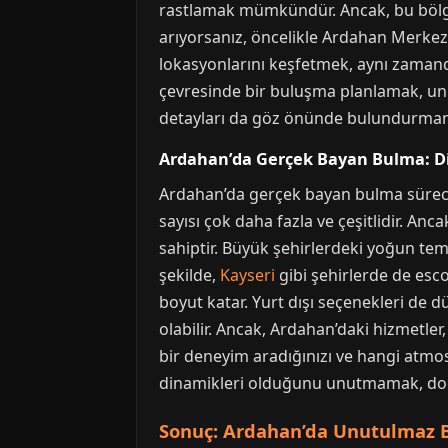
rastlamak mümkündür. Ancak, bu bölgel
arıyorsanız, öncelikle Ardahan Merkez’
lokasyonlarını keşfetmek, aynı zamanda
çevresinde bir buluşma planlamak, unut
detayları da göz önünde bulundurmanı
Ardahan’da Gerçek Bayan Bulma: Diğ
Ardahan’da gerçek bayan bulma süreci, 
sayısı çok daha fazla ve çeşitlidir. A
sahiptir. Büyük şehirlerdeki yoğun tem
şekilde,
Kayseri
gibi şehirlerde de esco
boyut katar. Yurt dışı seçenekleri de d
olabilir. Ancak, Ardahan’daki hizmetler,
bir deneyim aradığınızı ve hangi atmo
dinamikleri olduğunu unutmamak, doğr
Sonuç: Ardahan’da Unutulmaz B