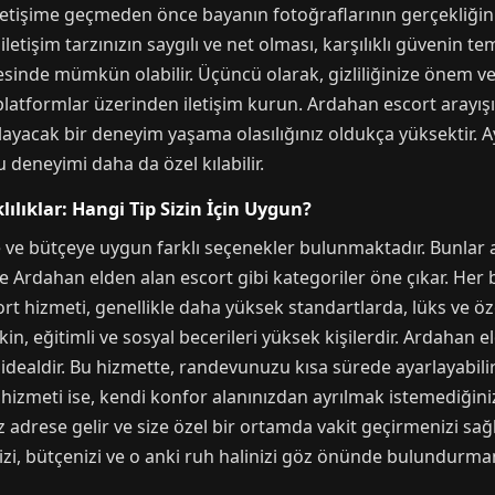
letişime geçmeden önce bayanın fotoğraflarının gerçekliğini ve
iletişim tarzınızın saygılı ve net olması, karşılıklı güvenin 
esinde mümkün olabilir. Üçüncü olarak, gizliliğinize önem veri
 platformlar üzerinden iletişim kurun. Ardahan escort arayış
ılayacak bir deneyim yaşama olasılığınız oldukça yüksektir. Ay
 deneyimi daha da özel kılabilir.
ılıklar: Hangi Tip Sizin İçin Uygun?
 ve bütçeye uygun farklı seçenekler bulunmaktadır. Bunlar
e Ardahan elden alan escort gibi kategoriler öne çıkar. Her bi
rt hizmeti, genellikle daha yüksek standartlarda, lüks ve öz
in, eğitimli ve sosyal becerileri yüksek kişilerdir. Ardahan 
in idealdir. Bu hizmette, randevunuzu kısa sürede ayarlayabi
t hizmeti ise, kendi konfor alanınızdan ayrılmak istemediği
z adrese gelir ve size özel bir ortamda vakit geçirmenizi sağ
izi, bütçenizi ve o anki ruh halinizi göz önünde bulundurman