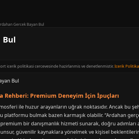
rdahan Gercek Bayan Bul
 Bul
ort icerik politikasi cercevesinde hazirlanmis ve denetlenmistir.
Icerik Politika
 Rehberi: Premium Deneyim İçin İpuçları
mosferi ile huzur arayanların uğrak noktasıdır. Ancak bu şehi
ğru platformu bulmak bazen karmaşık olabilir. “Ardahan ger
e premium bir danışmanlık hizmeti sunarak, doğru adımları 
nsur, güvenilir kaynaklara yönelmek ve kişisel beklentilerini