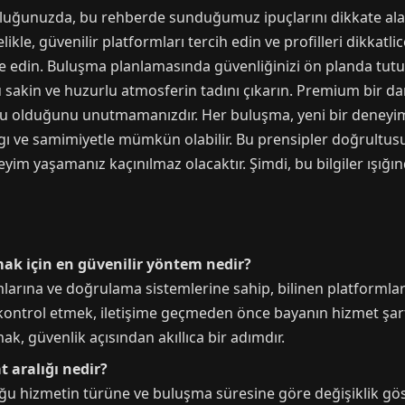
ğunuzda, bu rehberde sunduğumuz ipuçlarını dikkate alarak
 güvenilir platformları tercih edin ve profilleri dikkatlice 
ade edin. Buluşma planlamasında güvenliğinizi ön planda tutu
 sakin ve huzurlu atmosferin tadını çıkarın. Premium bir da
ğu olduğunu unutmamanızdır. Her buluşma, yeni bir deneyim v
aygı ve samimiyetle mümkün olabilir. Bu prensipler doğrultus
im yaşamanız kaçınılmaz olacaktır. Şimdi, bu bilgiler ışığı
ak için en güvenilir yöntem nedir?
larına ve doğrulama sistemlerine sahip, bilinen platformları
i kontrol etmek, iletişime geçmeden önce bayanın hizmet şart
k, güvenlik açısından akıllıca bir adımdır.
t aralığı nedir?
ğu hizmetin türüne ve buluşma süresine göre değişiklik göst