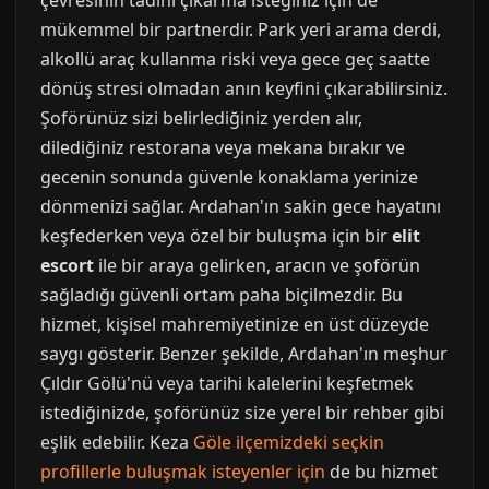
çevresinin tadını çıkarma isteğiniz için de
mükemmel bir partnerdir. Park yeri arama derdi,
alkollü araç kullanma riski veya gece geç saatte
dönüş stresi olmadan anın keyfini çıkarabilirsiniz.
Şoförünüz sizi belirlediğiniz yerden alır,
dilediğiniz restorana veya mekana bırakır ve
gecenin sonunda güvenle konaklama yerinize
dönmenizi sağlar. Ardahan'ın sakin gece hayatını
keşfederken veya özel bir buluşma için bir
elit
escort
ile bir araya gelirken, aracın ve şoförün
sağladığı güvenli ortam paha biçilmezdir. Bu
hizmet, kişisel mahremiyetinize en üst düzeyde
saygı gösterir. Benzer şekilde, Ardahan'ın meşhur
Çıldır Gölü'nü veya tarihi kalelerini keşfetmek
istediğinizde, şoförünüz size yerel bir rehber gibi
eşlik edebilir. Keza
Göle ilçemizdeki seçkin
profillerle buluşmak isteyenler için
de bu hizmet