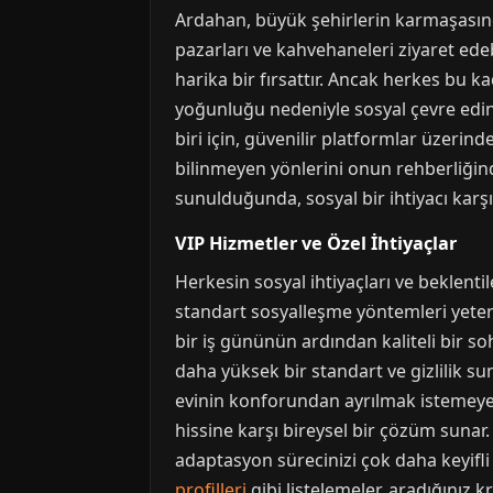
Ardahan, büyük şehirlerin karmaşasında
pazarları ve kahvehaneleri ziyaret edeb
harika bir fırsattır. Ancak herkes bu ka
yoğunluğu nedeniyle sosyal çevre edinme
biri için, güvenilir platformlar üzerind
bilinmeyen yönlerini onun rehberliğind
sunulduğunda, sosyal bir ihtiyacı karşıl
VIP Hizmetler ve Özel İhtiyaçlar
Herkesin sosyal ihtiyaçları ve beklentil
standart sosyalleşme yöntemleri yeterl
bir iş gününün ardından kaliteli bir so
daha yüksek bir standart ve gizlilik s
evinin konforundan ayrılmak istemeyen
hissine karşı bireysel bir çözüm sunar. 
adaptasyon sürecinizi çok daha keyifli h
profilleri
gibi listelemeler, aradığınız k