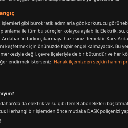
langıç
k işlemleri gibi bürokratik adımlarla göz korkutucu görüneb
planlama ile tüm bu süreçler kolayca aşılabilir. Elektrik, su,
tık Ardahan'ın tadını çıkarmaya hazırsınız demektir. Kars-Ar
ını keşfetmek için önünüzde hiçbir engel kalmayacak. Bu yen
rkeziyle değil, çevre ilçeleriyle de bir bütündür ve her köşe
eğerlendirmek isterseniz,
Hanak ilçemizden seçkin hanım prof
miyim?
Ardahan'da da elektrik ve su gibi temel abonelikleri başlat
ktur. Herhangi bir işlemden önce mutlaka DASK poliçenizi yap
?