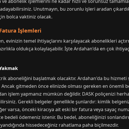
 ve abonelik işlemlerini ne kadar hızlı ve sorunsuz tamamla
 adayabilirsiniz. Unutmayın, bu zorunlu işleri aradan çıkardı
çin bolca vaktiniz olacak.
atura İşlemleri
 evinizin temel ihtiyaçlarını karşılayacak abonelikleri açtır
ırlıkla oldukça kolaylaşabilir. İşte Ardahan'da en çok ihtiy
ı Yakmak
lektrik aboneliğini başlatmak olacaktır. Ardahan'da bu hizmet
r. Ancak gitmeden önce elinizde olması gereken en önemli 
madan işlem yapmanız mümkün değildir. DASK poliçenizi herha
siniz. Gerekli belgeler genellikle şunlardır: kimlik belgeniz
ğer varsa, önceki kiracıya ait eski bir fatura veya sayaç numa
deli ödemeniz istenir. Bu bedel, aboneliğinizi sonlandırdığ
rı yandığında hissedeceğiniz rahatlama paha biçilmezdir.