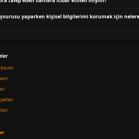
ra talep eden ilanlara itibar etmeli miyim?
şvurusu yaparken kişisel bilgilerimi korumak için neler
eler
Escort
kort
ari
yatlari
lari
er