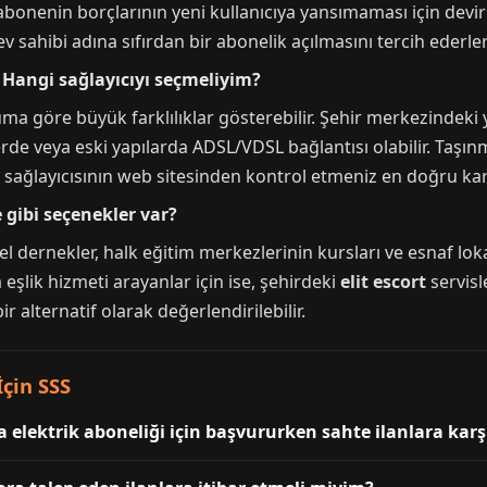
 abonenin borçlarının yeni kullanıcıya yansımaması için devir
 sahibi adına sıfırdan bir abonelik açılmasını tercih ederler
 Hangi sağlayıcıyı seçmeliyim?
a göre büyük farklılıklar gösterebilir. Şehir merkezindeki y
de veya eski yapılarda ADSL/VDSL bağlantısı olabilir. Taşın
 sağlayıcısının web sitesinden kontrol etmeniz en doğru kar
 gibi seçenekler var?
l dernekler, halk eğitim merkezlerinin kursları ve esnaf loka
 eşlik hizmeti arayanlar için ise, şehirdeki
elit escort
servisl
r alternatif olarak değerlendirilebilir.
çin SSS
elektrik aboneliği için başvururken sahte ilanlara karşı