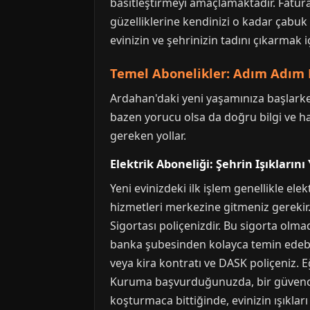
basitleştirmeyi amaçlamaktadır. Fatura
güzelliklerine kendinizi o kadar çabuk
evinizin ve şehrinizin tadını çıkarmak i
Temel Abonelikler: Adım Adım F
Ardahan'daki yeni yaşamınıza başlarken,
bazen yorucu olsa da doğru bilgi ve haz
gereken yollar.
Elektrik Aboneliği: Şehrin Işıkların
Yeni evinizdeki ilk işlem genellikle e
hizmetleri merkezine gitmeniz gereki
Sigortası poliçenizdir. Bu sigorta ol
banka şubesinden kolayca temin edebilir
veya kira kontratı ve DASK poliçeniz. E
Kuruma başvurduğunuzda, bir güvence be
koşturmaca bittiğinde, evinizin ışıkla