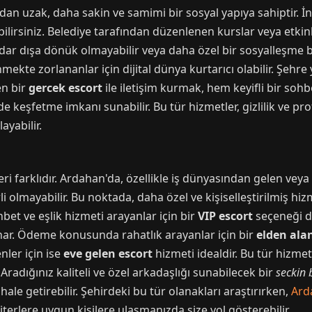
n uzak, daha sakin ve samimi bir sosyal yapıya sahiptir. İns
ilirsiniz. Belediye tarafından düzenlenen kurslar veya etkinl
dar dışa dönük olmayabilir veya daha özel bir sosyalleşme biçi
kte zorlananlar için dijital dünya kurtarıcı olabilir. Şehre
en bir
gercek escort
ile iletişim kurmak, hem keyifli bir soh
e keşfetme imkanı sunabilir. Bu tür hizmetler, gizlilik ve pr
ayabilir.
eri farklıdır. Ardahan'da, özellikle iş dünyasından gelen veya 
i olmayabilir. Bu noktada, daha özel ve kişiselleştirilmiş hi
hbet ve eşlik hizmeti arayanlar için bir
VIP escort
seçeneği dü
unar. Ödeme konusunda rahatlık arayanlar için bir
elden ala
ler için ise
eve gelen escort
hizmeti idealdir. Bu tür hizmet
Aradığınız kaliteli ve özel arkadaşlığı sunabilecek bir
seckin
ale getirebilir. Şehirdeki bu tür olanakları araştırırken,
Ard
riterlere uygun kişilere ulaşmanızda size yol gösterebilir.