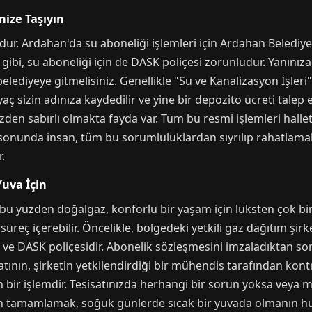
nize Taşıyın
dur. Ardahan'da su aboneliği işlemleri için Ardahan Belediyes
gibi, su aboneliği için de DASK poliçesi zorunludur. Yanınıza
elediyeye gitmelisiniz. Genellikle "Su ve Kanalizasyon İşleri"
aç sizin adınıza kaydedilir ve yine bir depozito ücreti talep 
üzden sabırlı olmakta fayda var. Tüm bu resmi işlemleri halle
n sonunda insan, tüm bu sorumluluklardan sıyrılıp rahatlamak v
.
Yuva İçin
bu yüzden doğalgaz, konforlu bir yaşam için lüksten çok bi
süreç içerebilir. Öncelikle, bölgedeki yetkili gaz dağıtım şirk
tı ve DASK poliçesidir. Abonelik sözleşmesini imzaladıktan so
tının, şirketin yetkilendirdiği bir mühendis tarafından kont
n bir işlemdir. Tesisatınızda herhangi bir sorun yoksa veya 
adan tamamlamak, soğuk günlerde sıcak bir yuvada olmanın h