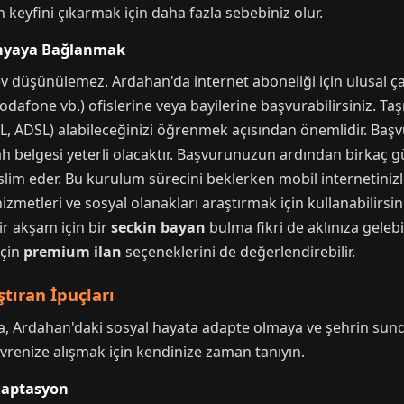
n keyfini çıkarmak için daha fazla sebebiniz olur.
ünyaya Bağlanmak
 düşünülemez. Ardahan'da internet aboneliği için ulusal ç
dafone vb.) ofislerine veya bayilerine başvurabilirsiniz. Ta
L, ADSL) alabileceğinizi öğrenmek açısından önemlidir. Başvu
gah belgesi yeterli olacaktır. Başvurunuzun ardından birkaç g
m eder. Bu kurulum sürecini beklerken mobil internetinizle
zmetleri ve sosyal olanakları araştırmak için kullanabilirsin
ir akşam için bir
seckin bayan
bulma fikri de aklınıza gelebi
için
premium ilan
seçeneklerini de değerlendirebilir.
tıran İpuçları
, Ardahan'daki sosyal hayata adapte olmaya ve şehrin sund
evrenize alışmak için kendinize zaman tanıyın.
daptasyon