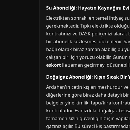
Su Aboneliği: Hayatın Kaynağını Evi
Elektrikten sonraki en temel ihtiyaç su
gerekmektedir. Tıpkı elektrikte olduğu 
kontratınızı ve DASK poliçenizi alarak b
bir abonelik sözleşmesi düzenlenir. Say
bağlı olarak biraz zaman alabilir, bu y
çalışan biri için yorucu olabilir. Günü
eskort
ile zaman geçirmeyi düşünebilir
Doğalgaz Aboneliği: Kışın Sıcak Bir 
Ardahan'ın çetin kışları meşhurdur ve 
diğerlerine göre biraz daha detaylı bir 
belgeler yine kimlik, tapu/kira kontra
kontrolüdür. Evinizdeki doğalgaz tesisa
tamamen sizin güvenliğiniz için yapıla
gazınız açılır. Bu süreci kış bastırm