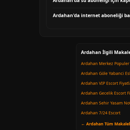
Ardahan'da su aboneliği için kapo
Ardahan'da internet aboneliği ba
Ardahan İlgili Makal
Ardahan Merkez Populer 
Ardahan Göle Yabanci Es
Ardahan VIP Escort Fiyatl
Ardahan Gecelik Escort Fi
Ardahan Sehir Yasam Not
Ardahan 7/24 Escort
← Ardahan Tüm Makalel