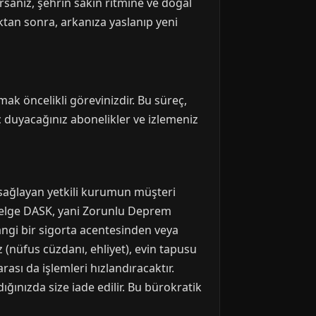
rsanız, şehrin sakin ritmine ve doğal
ktan sonra, arkanıza yaslanıp yeni
mak öncelikli görevinizdir. Bu süreç,
aç duyacağınız abonelikler ve izlemeniz
i sağlayan yetkili kurumun müşteri
belge DASK, yani Zorunlu Deprem
ngi bir sigorta acentesinden veya
 (nüfus cüzdanı, ehliyet), evin tapusu
rası da işlemleri hızlandıracaktır.
ınızda size iade edilir. Bu bürokratik