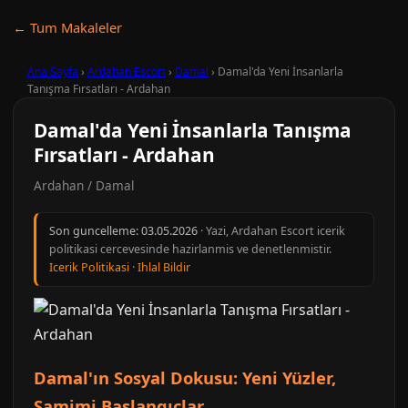
← Tum Makaleler
Ana Sayfa
›
Ardahan Escort
›
Damal
›
Damal'da Yeni İnsanlarla
Tanışma Fırsatları - Ardahan
Damal'da Yeni İnsanlarla Tanışma
Fırsatları - Ardahan
Ardahan / Damal
Son guncelleme:
03.05.2026
· Yazi, Ardahan Escort icerik
politikasi cercevesinde hazirlanmis ve denetlenmistir.
Icerik Politikasi
·
Ihlal Bildir
Damal'ın Sosyal Dokusu: Yeni Yüzler,
Samimi Başlangıçlar