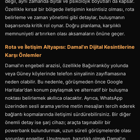
değil, aynı zamanda dijital ve psikolojik boyutları da kapsar.
Özellikle kırsal bir bölgede iletişimin kesintisiz olması, rota
belirleme ve zaman yönetimi gibi detaylar, buluşmanın
başarısında kritik rol oynar. Doğru planlama, karşılıklı
memnuniyeti artırırken olası aksamaların önüne geçer.
Rota ve İletişim Altyapısı: Damal’ın Dijital Kesintilerine
Karşı Önlemler
Damal’ın engebeli arazisi, özellikle Bağviranköy yolunda
veya Güney köylerinde telefon sinyalinin zayıflamasına
neden olabilir. Bu nedenle, görüşmeden önce Google
Haritalar’dan konum paylaşmak ve alternatif bir buluşma
noktası belirlemek akıllıca olacaktır. Ayrıca, WhatsApp
üzerinden sesli arama yerine metin mesajları tercih ederek
bağlantı kopmalarında iletişimi sürdürebilirsiniz. Bir diğer
önemli detay ise şarj cihazı; araçta taşınabilir bir
powerbank bulundurmak, uzun süreli görüşmelerde olası
sorunları engeller. Unutmayın, hazırlıklı olmak Damal’ın