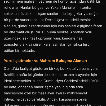
seçimi hem mahremiyet hem de konfor açısından kritik bir
rol oynar. Hanlar bölgesi ve Yukarı Mahalle'nin tenha
sokakları, özellikle akşam saatlerinde loş ışıklarıyla doğal
bir perde sunarken; Ilıca Deresi çevresindeki mesire
alanları, gündüz randevuları için kuş sesleri eşliğinde ferah
bir alternatif oluşturur. Bununla birlikte, Ardahan yolu
üzerindeki eski taş köprünün yanı, kendine has
atmosferiyle kısa süreli karşılaşmalar için sıkça tercih
edilen bir noktadır.
Yerel İşletmeler ve Mahrem Buluşma Alanları
Damal'da faaliyet gösteren birkaç butik otel ve pansiyon,
özellikle hafta içi günlerde sakin bir ortam arayanlar için
ideal seçenekler sunar. Cumhuriyet Caddesi'ndeki küçük
bir kafe, önceden haberleşme yapıldığında arka
bahçesinde özel bir masa ayarlayarak mahremiyet
ihtiyacına cevap verebilir. Ancak, kasabanın sosyal
dokusunun gevşek olduğu unutulmamalı; yabancı bir çiftin