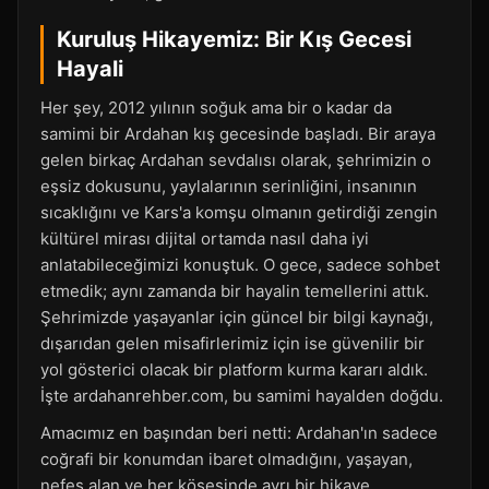
Kuruluş Hikayemiz: Bir Kış Gecesi
Hayali
Her şey, 2012 yılının soğuk ama bir o kadar da
samimi bir Ardahan kış gecesinde başladı. Bir araya
gelen birkaç Ardahan sevdalısı olarak, şehrimizin o
eşsiz dokusunu, yaylalarının serinliğini, insanının
sıcaklığını ve Kars'a komşu olmanın getirdiği zengin
kültürel mirası dijital ortamda nasıl daha iyi
anlatabileceğimizi konuştuk. O gece, sadece sohbet
etmedik; aynı zamanda bir hayalin temellerini attık.
Şehrimizde yaşayanlar için güncel bir bilgi kaynağı,
dışarıdan gelen misafirlerimiz için ise güvenilir bir
yol gösterici olacak bir platform kurma kararı aldık.
İşte ardahanrehber.com, bu samimi hayalden doğdu.
Amacımız en başından beri netti: Ardahan'ın sadece
coğrafi bir konumdan ibaret olmadığını, yaşayan,
nefes alan ve her köşesinde ayrı bir hikaye